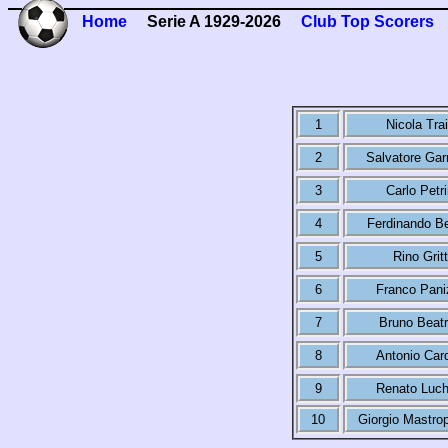
Home
Serie A 1929-2026
Club Top Scorers
1
Nicola Trai
2
Salvatore Gar
3
Carlo Petri
4
Ferdinando Be
5
Rino Gritt
6
Franco Pani
7
Bruno Beatr
8
Antonio Card
9
Renato Luch
10
Giorgio Mastro