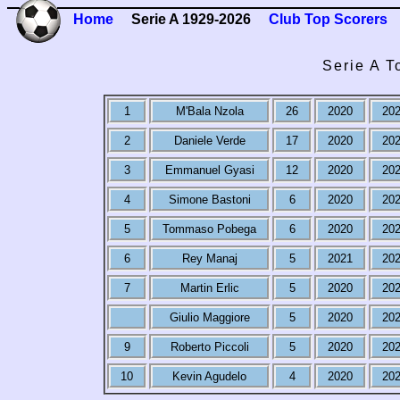
Home
Serie A 1929-2026
Club Top Scorers
Serie A T
1
M'Bala Nzola
26
2020
20
2
Daniele Verde
17
2020
20
3
Emmanuel Gyasi
12
2020
20
4
Simone Bastoni
6
2020
20
5
Tommaso Pobega
6
2020
20
6
Rey Manaj
5
2021
20
7
Martin Erlic
5
2020
20
Giulio Maggiore
5
2020
20
9
Roberto Piccoli
5
2020
20
10
Kevin Agudelo
4
2020
20