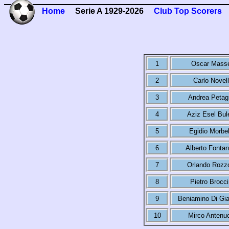
Home
Serie A 1929-2026
Club Top Scorers
1
Oscar Masse
2
Carlo Novell
3
Andrea Petag
4
Aziz Esel Bul
5
Egidio Morbel
6
Alberto Fontan
7
Orlando Rozz
8
Pietro Brocci
9
Beniamino Di Gi
10
Mirco Antenu