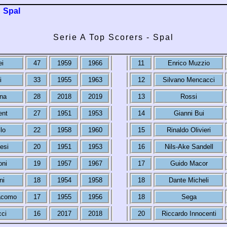
Spal
Serie A Top Scorers - Spal
i
47
1959
1966
11
Enrico Muzzio
i
33
1955
1963
12
Silvano Mencacci
na
28
2018
2019
13
Rossi
ent
27
1951
1953
14
Gianni Bui
lo
22
1958
1960
15
Rinaldo Olivieri
esi
20
1951
1953
16
Nils-Ake Sandell
oni
19
1957
1967
17
Guido Macor
ni
18
1954
1958
18
Dante Micheli
acomo
17
1955
1956
18
Sega
cci
16
2017
2018
20
Riccardo Innocenti