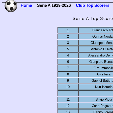
Home
Serie A 1929-2026
Club Top Scorers
Serie A Top Score
1
Francesco Tot
2
Gunnar Norda
3
Giuseppe Mea
5
Antonio Di Nat
4
Alessandro Del P
6
Gianpiero Bonap
7
Ciro Immobil
8
Gigi Riva
9
Gabriel Batist
10
Kurt Hamrin
11
Silvio Piola
12
Carlo Reguzzo
13
Benito Lorenz