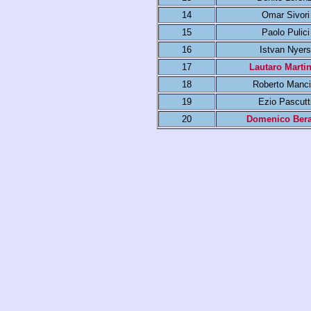
14
Omar Sivori
15
Paolo Pulici
16
Istvan Nyers
17
Lautaro Marti
18
Roberto Manci
19
Ezio Pascutt
20
Domenico Bera