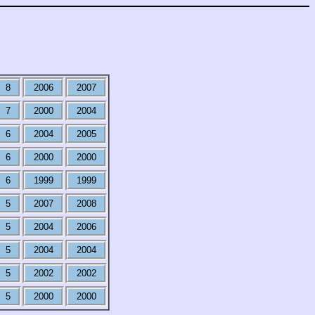
8
2006
2007
7
2000
2004
6
2004
2005
6
2000
2000
6
1999
1999
5
2007
2008
5
2004
2006
5
2004
2004
5
2002
2002
5
2000
2000