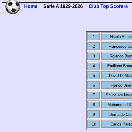
Home
Serie A 1929-2026
Club Top Scorers
1
Nicola Amor
2
Francesco C
3
Rolando Bian
4
Emiliano Bona
5
David Di Mic
6
Franco Brie
7
Shunsuke Nak
8
Mohammed Ka
9
Bernardo Cor
10
Carlos Pare