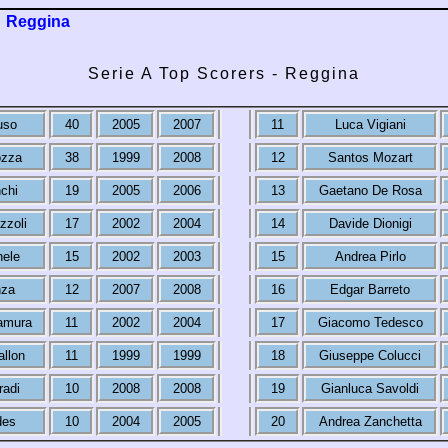
Reggina
Serie A Top Scorers - Reggina
uso
40
2005
2007
11
Luca Vigiani
ozza
38
1999
2008
12
Santos Mozart
chi
19
2005
2006
13
Gaetano De Rosa
zzoli
17
2002
2004
14
Davide Dionigi
hele
15
2002
2003
15
Andrea Pirlo
nza
12
2007
2008
16
Edgar Barreto
amura
11
2002
2004
17
Giacomo Tedesco
llon
11
1999
1999
18
Giuseppe Colucci
radi
10
2008
2008
19
Gianluca Savoldi
des
10
2004
2005
20
Andrea Zanchetta