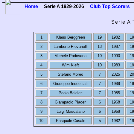
Home
Serie A 1929-2026
Club Top Scorers
Serie A 
1
Klaus Berggreen
19
1982
19
2
Lamberto Piovanelli
13
1987
19
3
Michele Padovano
10
1990
19
4
Wim Kieft
10
1983
19
5
Stefano Moreo
7
2025
20
6
Giuseppe Incocciati
7
1988
19
7
Paolo Baldieri
7
1985
19
8
Giampaolo Piaceri
6
1968
19
9
Luigi Mascalaito
6
1968
19
10
Pasquale Casale
5
1982
19