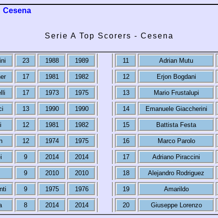
Cesena
Serie A Top Scorers - Cesena
ni
23
1988
1989
11
Adrian Mutu
er
17
1981
1982
12
Erjon Bogdani
lli
17
1973
1975
13
Mario Frustalupi
i
13
1990
1990
14
Emanuele Giaccherini
i
12
1981
1982
15
Battista Festa
n
12
1974
1975
16
Marco Parolo
i
9
2014
2014
17
Adriano Piraccini
9
2010
2010
18
Alejandro Rodriguez
nti
9
1975
1976
19
Amarildo
a
8
2014
2014
20
Giuseppe Lorenzo