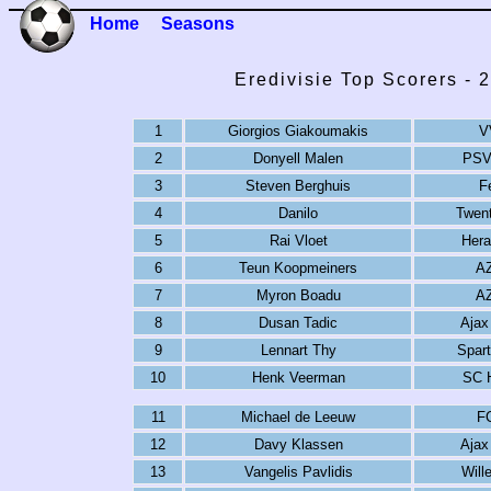
Home
Seasons
Eredivisie Top Scorers - 
1
Giorgios Giakoumakis
V
2
Donyell Malen
PSV
3
Steven Berghuis
F
4
Danilo
Twen
5
Rai Vloet
Hera
6
Teun Koopmeiners
AZ
7
Myron Boadu
AZ
8
Dusan Tadic
Ajax
9
Lennart Thy
Spar
10
Henk Veerman
SC 
11
Michael de Leeuw
F
12
Davy Klassen
Ajax
13
Vangelis Pavlidis
Will