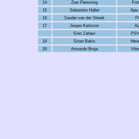
14
Zian Flemming
Fort
15
Sebastien Haller
Ajax
16
Sander van der Streek
F
17
Jesper Karlsson
AZ
Eren Zahavi
PSV
19
Sinan Bakis
Hera
20
Armando Broja
Vite