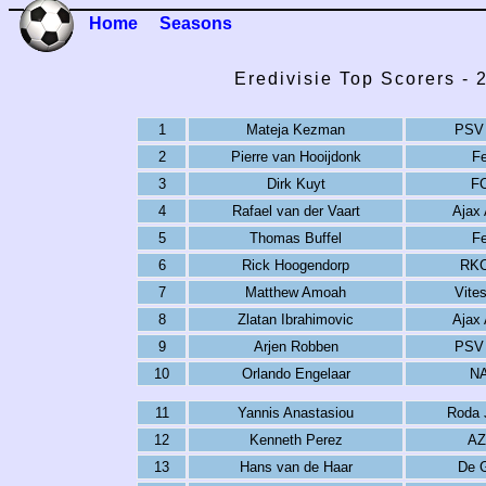
Home
Seasons
Eredivisie Top Scorers -
1
Mateja Kezman
PSV 
2
Pierre van Hooijdonk
F
3
Dirk Kuyt
FC
4
Rafael van der Vaart
Ajax
5
Thomas Buffel
F
6
Rick Hoogendorp
RKC
7
Matthew Amoah
Vite
8
Zlatan Ibrahimovic
Ajax
9
Arjen Robben
PSV 
10
Orlando Engelaar
NA
11
Yannis Anastasiou
Roda 
12
Kenneth Perez
AZ
13
Hans van de Haar
De 