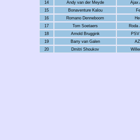
14
Andy van der Meyde
Ajax
15
Bonaventure Kalou
F
16
Romano Denneboom
He
17
Tom Soetaers
Roda 
18
Arnold Bruggink
PSV 
19
Barry van Galen
AZ
20
Dmitri Shoukov
Wille