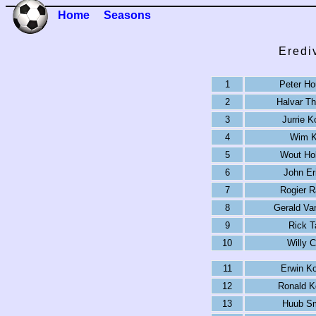
Home
Seasons
Eredi
1
Peter H
2
Halvar T
3
Jurrie K
4
Wim K
5
Wout Ho
6
John Er
7
Rogier 
8
Gerald Va
9
Rick T
10
Willy 
11
Erwin K
12
Ronald 
13
Huub S