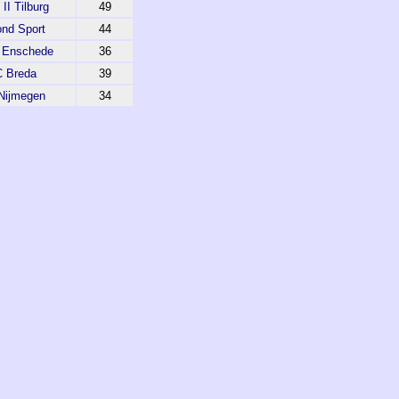
II Tilburg
49
nd Sport
44
 Enschede
36
 Breda
39
Nijmegen
34