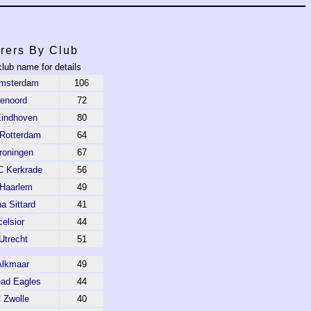
rers By Club
club name for details
Amsterdam
106
enoord
72
indhoven
80
 Rotterdam
64
roningen
67
C Kerkrade
56
Haarlem
49
a Sittard
41
elsior
44
Utrecht
51
Alkmaar
49
ad Eagles
44
 Zwolle
40