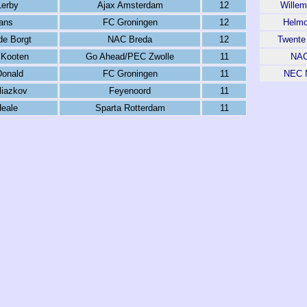
Lerby
Ajax Amsterdam
12
Willem 
ans
FC Groningen
12
Helmo
de Borgt
NAC Breda
12
Twente
 Kooten
Go Ahead/PEC Zwolle
11
NAC
onald
FC Groningen
11
NEC 
liazkov
Feyenoord
11
Heale
Sparta Rotterdam
11