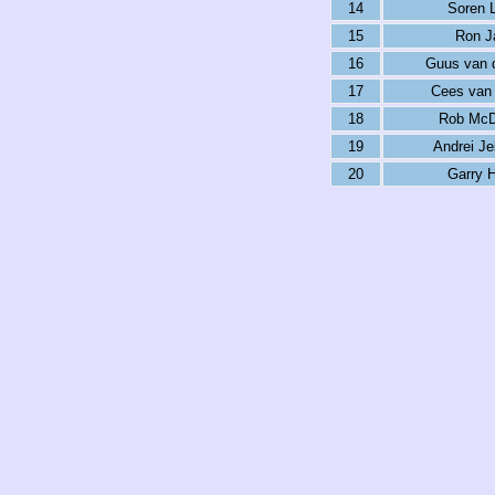
14
Soren 
15
Ron J
16
Guus van 
17
Cees van
18
Rob McD
19
Andrei Je
20
Garry 