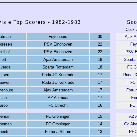
visie Top Scorers - 1982-1983
Sco
Click 
outman
Feyenoord
30
Ajax 
horesen
PSV Eindhoven
22
Fey
oolhof
PSV Eindhoven
22
PSV E
ieft
Ajax Amsterdam
19
Sparta
lverda
Sparta Rotterdam
18
FC G
iksen
Roda JC Kerkrade
17
Roda J
Raeven
Roda JC Kerkrade
17
HFC 
nenburg
Ajax Amsterdam
17
Fortun
alan
AZ Alkmaar
17
Exc
Carbo
FC Utrecht
16
FC 
oeman
FC Groningen
15
AZ 
Koeman
FC Groningen
14
Go Ahe
meets
Fortuna Sittard
13
PEC