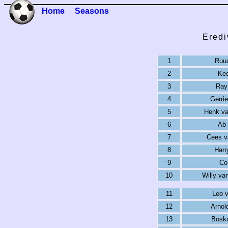
Home
Seasons
Eredi
1
Ruu
2
Kee
3
Ray
4
Gerrie
5
Henk v
6
Ab 
7
Cees v
8
Harr
9
Co
10
Willy van
11
Leo 
12
Arnol
13
Bosk