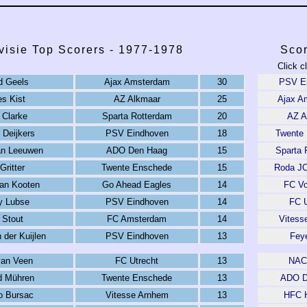
visie Top Scorers - 1977-1978
Scor
Click c
d Geels
Ajax Amsterdam
30
PSV E
s Kist
AZ Alkmaar
25
Ajax A
 Clarke
Sparta Rotterdam
20
AZ A
 Deijkers
PSV Eindhoven
18
Twente
an Leeuwen
ADO Den Haag
15
Sparta 
Gritter
Twente Enschede
15
Roda JC
an Kooten
Go Ahead Eagles
14
FC V
y Lubse
PSV Eindhoven
14
FC U
 Stout
FC Amsterdam
14
Vitess
 der Kuijlen
PSV Eindhoven
13
Fey
van Veen
FC Utrecht
13
NAC
d Mühren
Twente Enschede
13
ADO D
o Bursac
Vitesse Arnhem
13
HFC 