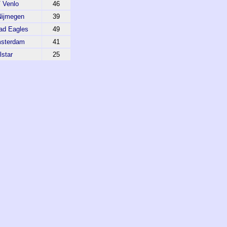
 Venlo
46
ijmegen
39
ad Eagles
49
sterdam
41
lstar
25