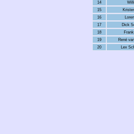
14
Will
15
Kriste
16
Loren
17
Dick S
18
Frank
19
René van
20
Lex Sc