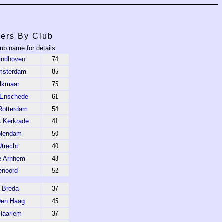
ers By Club
lub name for details
indhoven
74
msterdam
85
lkmaar
75
 Enschede
61
Rotterdam
54
 Kerkrade
41
olendam
50
trecht
40
e Arnhem
48
enoord
52
 Breda
37
en Haag
45
Haarlem
37