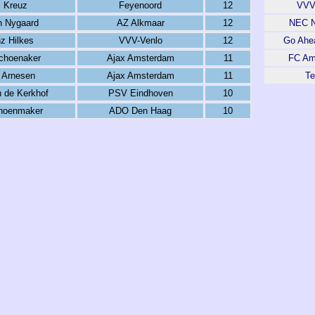
i Kreuz
Feyenoord
12
VVV
n Nygaard
AZ Alkmaar
12
NEC N
z Hilkes
VVV-Venlo
12
Go Ahe
choenaker
Ajax Amsterdam
11
FC Am
 Arnesen
Ajax Amsterdam
11
Te
 de Kerkhof
PSV Eindhoven
10
hoenmaker
ADO Den Haag
10