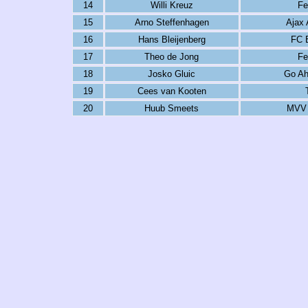
14
Willi Kreuz
Fe
15
Arno Steffenhagen
Ajax
16
Hans Bleijenberg
FC 
17
Theo de Jong
Fe
18
Josko Gluic
Go Ah
19
Cees van Kooten
20
Huub Smeets
MVV 