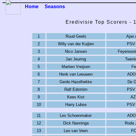
Home
Seasons
Eredivisie Top Scorers -
1
Ruud Geels
Ajax
2
Willy van der Kuijlen
PSV 
3
Nico Jansen
Feyenoor
4
Jan Jeuring
Twent
5
Martien Vreijsen
Fe
6
Henk van Leeuwen
ADO
7
Gerdo Hazelhekke
De G
8
Ralf Edström
PSV 
9
Kees Kist
AZ
10
Harry Lubse
PSV 
11
Lex Schoenmaker
ADO
12
Dick Nanninga
Roda 
13
Leo van Veen
FC