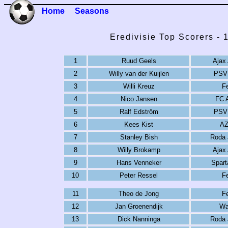
Home
Seasons
Eredivisie Top Scorers -
1
Ruud Geels
Ajax
2
Willy van der Kuijlen
PSV
3
Willi Kreuz
F
4
Nico Jansen
FC 
5
Ralf Edström
PSV
6
Kees Kist
AZ
7
Stanley Bish
Roda 
8
Willy Brokamp
Ajax
9
Hans Venneker
Spart
10
Peter Ressel
F
11
Theo de Jong
F
12
Jan Groenendijk
Wa
13
Dick Nanninga
Roda 