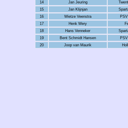
14
Jan Jeuring
Twen
15
Jan Klijnjan
Spart
16
Wietze Veenstra
PSV
17
Henk Wery
F
18
Hans Venneker
Spart
19
Bent Schmidt Hansen
PSV
20
Joop van Maurik
Hol