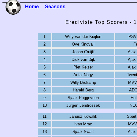
Home
Seasons
Eredivisie Top Scorers - 
1
Willy van der Kuijlen
PSV
2
Ove Kindvall
F
3
Johan Cruijff
Ajax
4
Dick van Dijk
Ajax
5
Piet Keizer
Ajax
6
Antal Nagy
Twen
7
Willy Brokamp
MVV 
8
Harald Berg
ADO
9
Sjaak Roggeveen
Hol
10
Jürgen Jendrossek
NEC
11
Janusz Kowalik
Spart
12
Ivan Mraz
MVV 
13
Sjaak Swart
Ajax