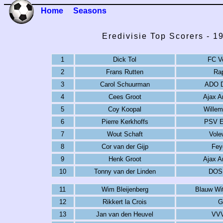
Home
Seasons
Eredivisie Top Scorers - 
1
Dick Tol
FC V
2
Frans Rutten
Ra
3
Carol Schuurman
ADO 
4
Cees Groot
Ajax 
5
Coy Koopal
Willem 
6
Pierre Kerkhoffs
PSV E
7
Wout Schaft
Vole
8
Cor van der Gijp
Fey
9
Henk Groot
Ajax 
10
Tonny van der Linden
DOS 
11
Wim Bleijenberg
Blauw Wi
12
Rikkert la Crois
G
13
Jan van den Heuvel
VVV