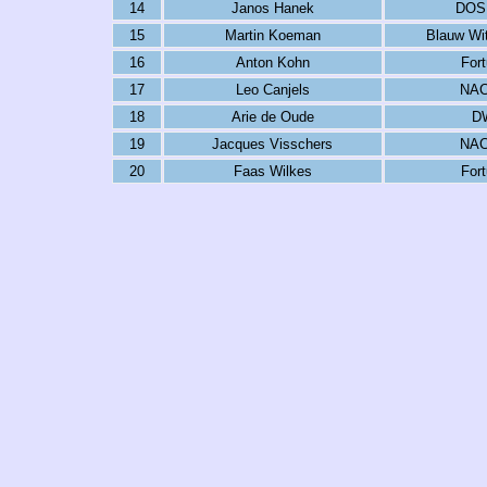
14
Janos Hanek
DOS 
15
Martin Koeman
Blauw Wi
16
Anton Kohn
Fort
17
Leo Canjels
NAC
18
Arie de Oude
D
19
Jacques Visschers
NAC
20
Faas Wilkes
Fort