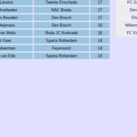
Lenstra
Twente Enschede
17
FC G
Overbeeke
NAC Breda
17
Den
n Beurden
Den Bosch
17
Eli
eijmans
Den Bosch
16
Willem 
van Melis
Roda JC Kerkrade
16
FC E
t Geel
Sparta Rotterdam
14
Meerman
Feyenoord
14
 van Ede
Sparta Rotterdam
14