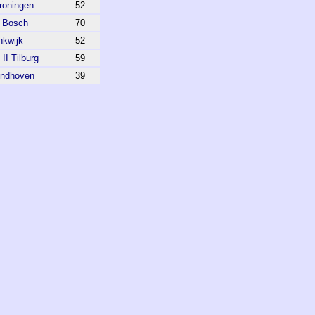
roningen
52
 Bosch
70
nkwijk
52
II Tilburg
59
indhoven
39