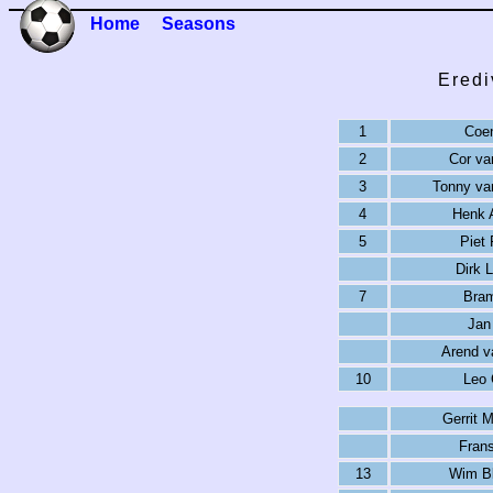
Home
Seasons
Eredi
1
Coen
2
Cor va
3
Tonny va
4
Henk 
5
Piet
Dirk 
7
Bram
Jan
Arend v
10
Leo 
Gerrit 
Fran
13
Wim Bl