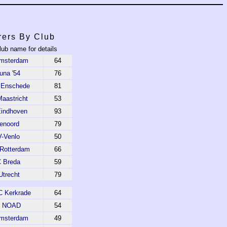
rers By Club
lub name for details
Amsterdam
64
una '54
76
 Enschede
81
aastricht
53
indhoven
93
enoord
79
-Venlo
50
 Rotterdam
66
 Breda
59
Utrecht
79
C Kerkrade
64
 NOAD
54
msterdam
49