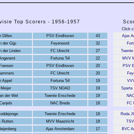
visie Top Scorers - 1956-1957
Sco
Click c
 Dillen
PSV Eindhoven
43
Ajax 
n der Gijp
Feyenoord
32
Fort
n der Linden
FC Utrecht
27
Twente
Angenent
Fortuna '54
22
MVV M
 Fransen
PSV Eindhoven
20
PSV E
Lammers
FC Utrecht
20
Fey
 Appel
Fortuna '54
19
VVV
 Meijer
TSV NOAD
19
Sparta
an der Wel
Twente Enschede
19
NAC
Canjels
NAC Breda
18
FC 
Moddejonge
Twente Enschede
18
Roda J
s Rutten
MVV Maastricht
18
TSV
eijenberg
Ajax Amsterdam
17
BVC A