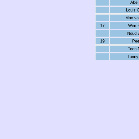
Abe 
Louis 
Max va
17
Wim H
Noud 
19
Pee
Toon 
Tonny