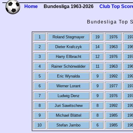
Home
Bundesliga 1963-2026
Club Top Scor
Bundesliga Top S
1
Roland Stegmayer
19
1976
19
2
Dieter Krafczyk
14
1963
19
3
Harry Ellbracht
12
1976
19
4
Rainer Schönwälder
11
1963
19
5
Eric Wynalda
9
1992
19
6
Werner Lorant
9
1977
19
7
Ludwig Denz
9
1976
19
8
Juri Sawitschew
8
1992
19
9
Michael Blättel
8
1985
19
10
Stefan Jambo
6
1985
19