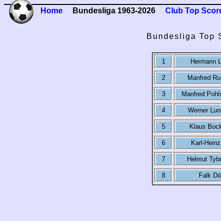
Home
Bundesliga 1963-2026
Club Top Scor
Bundesliga Top 
1
Hermann L
2
Manfred R
3
Manfred Pohl
4
Werner Lun
5
Klaus Boc
6
Karl-Heinz
7
Helmut Tyb
8
Falk Dö