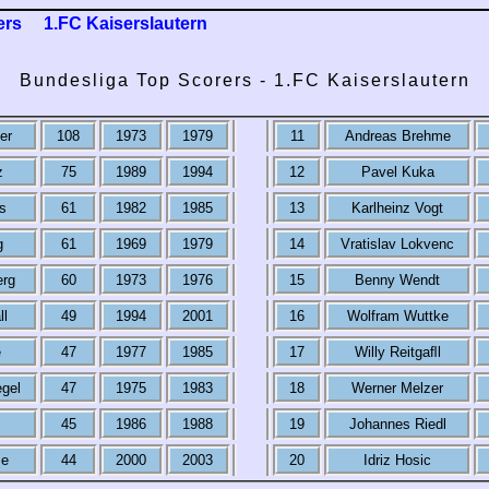
ers
1.FC Kaiserslautern
Bundesliga Top Scorers - 1.FC Kaiserslautern
er
108
1973
1979
11
Andreas Brehme
z
75
1989
1994
12
Pavel Kuka
s
61
1982
1985
13
Karlheinz Vogt
g
61
1969
1979
14
Vratislav Lokvenc
erg
60
1973
1976
15
Benny Wendt
ll
49
1994
2001
16
Wolfram Wuttke
e
47
1977
1985
17
Willy Reitgaﬂl
egel
47
1975
1983
18
Werner Melzer
45
1986
1988
19
Johannes Riedl
se
44
2000
2003
20
Idriz Hosic