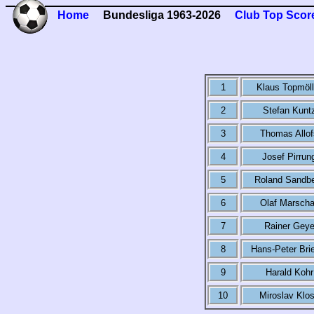
Home
Bundesliga 1963-2026
Club Top Scor
1
Klaus Topmöll
2
Stefan Kunt
3
Thomas Allof
4
Josef Pirrun
5
Roland Sandb
6
Olaf Marscha
7
Rainer Gey
8
Hans-Peter Bri
9
Harald Kohr
10
Miroslav Klo