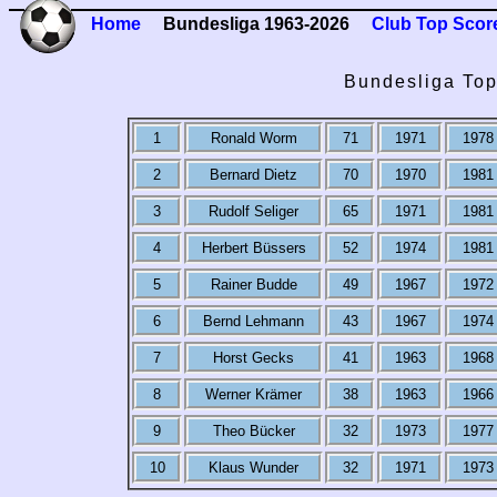
Home
Bundesliga 1963-2026
Club Top Scor
Bundesliga Top
1
Ronald Worm
71
1971
1978
2
Bernard Dietz
70
1970
1981
3
Rudolf Seliger
65
1971
1981
4
Herbert Büssers
52
1974
1981
5
Rainer Budde
49
1967
1972
6
Bernd Lehmann
43
1967
1974
7
Horst Gecks
41
1963
1968
8
Werner Krämer
38
1963
1966
9
Theo Bücker
32
1973
1977
10
Klaus Wunder
32
1971
1973