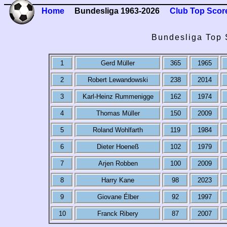
Home
Bundesliga 1963-2026
Club Top Scor
Bundesliga Top 
1
Gerd Müller
365
1965
2
Robert Lewandowski
238
2014
3
Karl-Heinz Rummenigge
162
1974
4
Thomas Müller
150
2009
5
Roland Wohlfarth
119
1984
6
Dieter Hoeneß
102
1979
7
Arjen Robben
100
2009
8
Harry Kane
98
2023
9
Giovane Élber
92
1997
10
Franck Ribery
87
2007