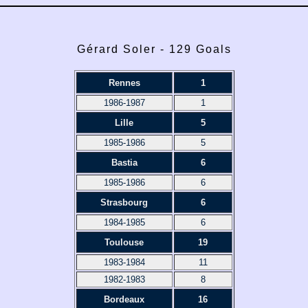
Gérard Soler - 129 Goals
Rennes
1
1986-1987
1
Lille
5
1985-1986
5
Bastia
6
1985-1986
6
Strasbourg
6
1984-1985
6
Toulouse
19
1983-1984
11
1982-1983
8
Bordeaux
16