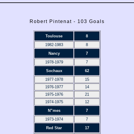
Robert Pintenat - 103 Goals
Toulouse
8
1982-1983
8
Nancy
7
1978-1979
7
Sochaux
62
1977-1978
15
1976-1977
14
1975-1976
21
1974-1975
12
N”mes
7
1973-1974
7
Red Star
17