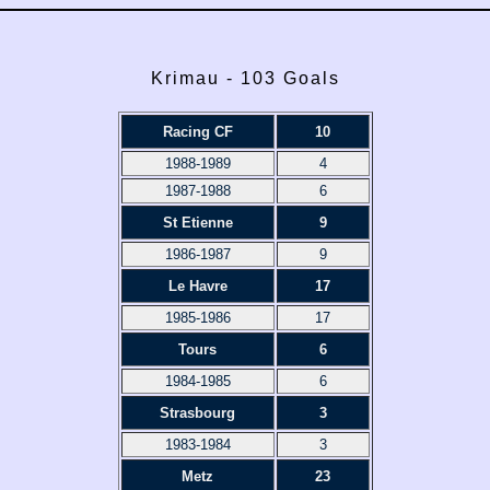
Krimau - 103 Goals
Racing CF
10
1988-1989
4
1987-1988
6
St Etienne
9
1986-1987
9
Le Havre
17
1985-1986
17
Tours
6
1984-1985
6
Strasbourg
3
1983-1984
3
Metz
23