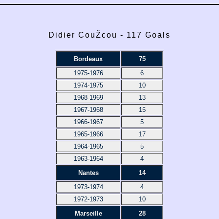
Didier CouŽcou - 117 Goals
Bordeaux
75
1975-1976
6
1974-1975
10
1968-1969
13
1967-1968
15
1966-1967
5
1965-1966
17
1964-1965
5
1963-1964
4
Nantes
14
1973-1974
4
1972-1973
10
Marseille
28