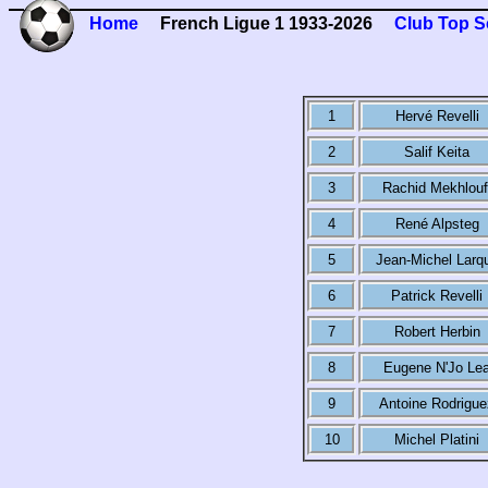
Home
French Ligue 1 1933-2026
Club Top S
1
Hervé Revelli
2
Salif Keita
3
Rachid Mekhlouf
4
René Alpsteg
5
Jean-Michel Larq
6
Patrick Revelli
7
Robert Herbin
8
Eugene N'Jo Le
9
Antoine Rodrigue
10
Michel Platini