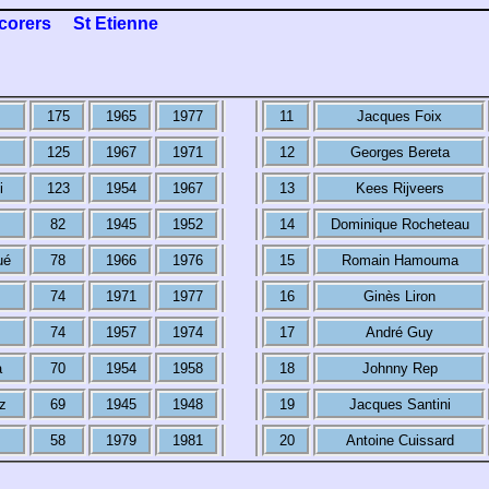
corers
St Etienne
175
1965
1977
11
Jacques Foix
125
1967
1971
12
Georges Bereta
i
123
1954
1967
13
Kees Rijveers
82
1945
1952
14
Dominique Rocheteau
ué
78
1966
1976
15
Romain Hamouma
74
1971
1977
16
Ginès Liron
74
1957
1974
17
André Guy
a
70
1954
1958
18
Johnny Rep
z
69
1945
1948
19
Jacques Santini
58
1979
1981
20
Antoine Cuissard