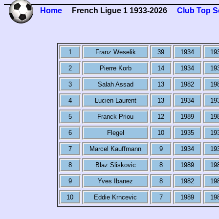
Home
French Ligue 1 1933-2026
Club Top S
1
Franz Weselik
39
1934
19
2
Pierre Korb
14
1934
19
3
Salah Assad
13
1982
19
4
Lucien Laurent
13
1934
19
5
Franck Priou
12
1989
19
6
Flegel
10
1935
19
7
Marcel Kauffmann
9
1934
19
8
Blaz Sliskovic
8
1989
19
9
Yves Ibanez
8
1982
19
10
Eddie Krncevic
7
1989
19