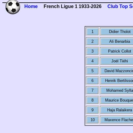
Home
French Ligue 1 1933-2026
Club Top S
1
Didier Tholot
2
Ali Benarbia
3
Patrick Collot
4
Joël Tiéhi
5
David Mazzonci
6
Henrik Bertilsso
7
Mohamed Sylla
8
Maurice Bouque
9
Haja Ralaikera
10
Maxence Flache