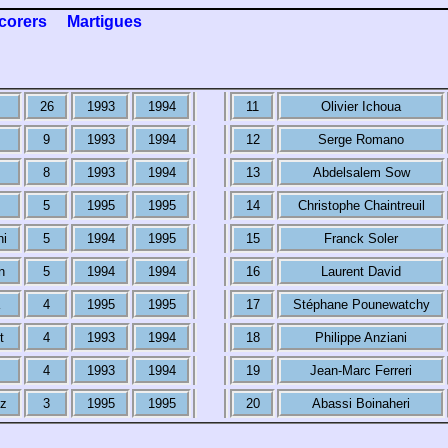
corers
Martigues
26
1993
1994
11
Olivier Ichoua
9
1993
1994
12
Serge Romano
8
1993
1994
13
Abdelsalem Sow
5
1995
1995
14
Christophe Chaintreuil
ni
5
1994
1995
15
Franck Soler
n
5
1994
1994
16
Laurent David
4
1995
1995
17
Stéphane Pounewatchy
t
4
1993
1994
18
Philippe Anziani
4
1993
1994
19
Jean-Marc Ferreri
z
3
1995
1995
20
Abassi Boinaheri