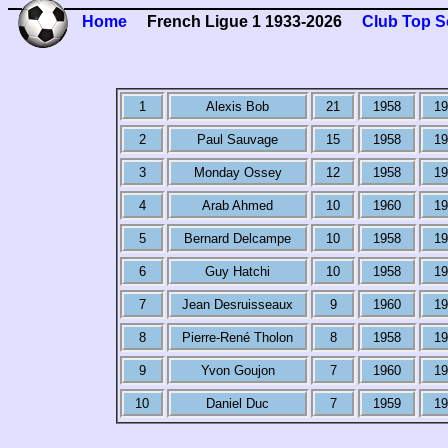
Home
French Ligue 1 1933-2026
Club Top S
1
Alexis Bob
21
1958
19
2
Paul Sauvage
15
1958
19
3
Monday Ossey
12
1958
19
4
Arab Ahmed
10
1960
19
5
Bernard Delcampe
10
1958
19
6
Guy Hatchi
10
1958
19
7
Jean Desruisseaux
9
1960
19
8
Pierre-René Tholon
8
1958
19
9
Yvon Goujon
7
1960
19
10
Daniel Duc
7
1959
19