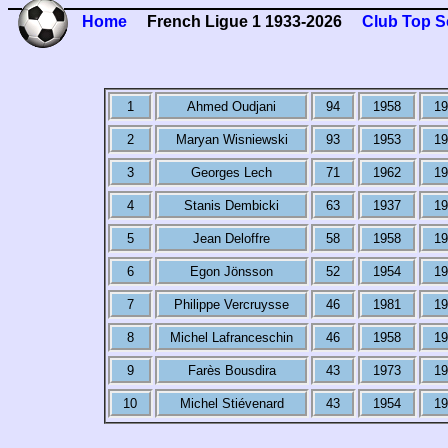
Home
French Ligue 1 1933-2026
Club Top S
1
Ahmed Oudjani
94
1958
19
2
Maryan Wisniewski
93
1953
19
3
Georges Lech
71
1962
19
4
Stanis Dembicki
63
1937
19
5
Jean Deloffre
58
1958
19
6
Egon Jönsson
52
1954
19
7
Philippe Vercruysse
46
1981
19
8
Michel Lafranceschin
46
1958
19
9
Farès Bousdira
43
1973
19
10
Michel Stiévenard
43
1954
19