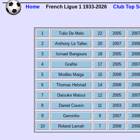
Home
French Ligue 1 1933-2026
Club Top S
1
Tulio De Melo
22
2005
200
2
Anthony Le Tallec
20
2007
200
3
Ismael Bangoura
18
2005
200
4
Grafite
17
2005
200
5
Modibo Maiga
15
2008
200
6
Thomas Helstad
14
2008
200
7
Daisuke Matsui
12
2005
200
8
Daniel Cousin
11
2003
200
9
Gervinho
9
2007
200
10
Roland Lamah
7
2008
200