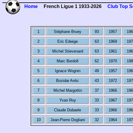
Home
French Ligue 1 1933-2026
Club Top S
1
Stéphane Bruey
93
1957
196
2
Eric Edwige
63
1969
197
3
Michel Stievenard
63
1961
196
4
Marc Berdoll
62
1970
198
5
Ignace Wognin
49
1957
196
6
Bozidar Antic
43
1972
197
7
Michel Margottin
37
1966
196
8
Yvan Roy
33
1967
197
9
Claude Dubaele
33
1966
196
10
Jean-Pierre Dogliani
32
1964
197