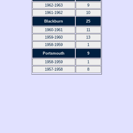
1962-1963
9
1961-1962
10
Blackburn
25
1960-1961
11
1959-1960
13
1958-1959
1
Portsmouth
9
1958-1959
1
1957-1958
8