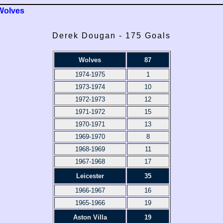
Wolves
Derek Dougan - 175 Goals
Wolves
87
1974-1975
1
1973-1974
10
1972-1973
12
1971-1972
15
1970-1971
13
1969-1970
8
1968-1969
11
1967-1968
17
Leicester
35
1966-1967
16
1965-1966
19
Aston Villa
19