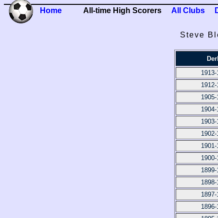
Home
All-time High Scorers
All Clubs
Steve Bl
Der
1913-
1912-
1905-
1904-
1903-
1902-
1901-
1900-
1899-
1898-
1897-
1896-