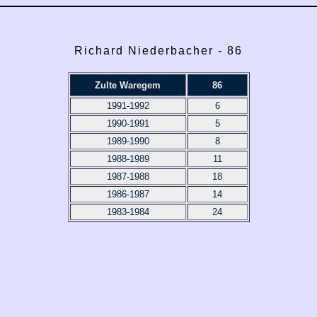
Richard Niederbacher - 86
Zulte Waregem
86
1991-1992
6
1990-1991
5
1989-1990
8
1988-1989
11
1987-1988
18
1986-1987
14
1983-1984
24