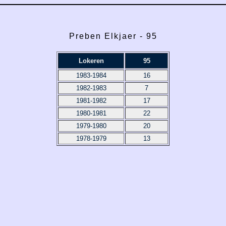
Preben Elkjaer - 95
Lokeren
95
1983-1984
16
1982-1983
7
1981-1982
17
1980-1981
22
1979-1980
20
1978-1979
13