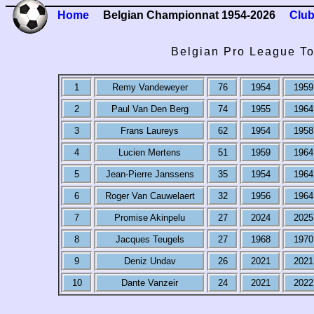
Home
Belgian Championnat 1954-2026
Club
Belgian Pro League To
1
Remy Vandeweyer
76
1954
1959
2
Paul Van Den Berg
74
1955
1964
3
Frans Laureys
62
1954
1958
4
Lucien Mertens
51
1959
1964
5
Jean-Pierre Janssens
35
1954
1964
6
Roger Van Cauwelaert
32
1956
1964
7
Promise Akinpelu
27
2024
2025
8
Jacques Teugels
27
1968
1970
9
Deniz Undav
26
2021
2021
10
Dante Vanzeir
24
2021
2022