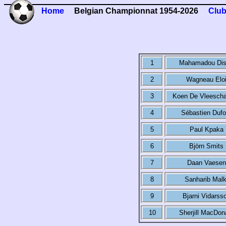
Home
Belgian Championnat 1954-2026
Club
1
Mahamadou Di
2
Wagneau Elo
3
Koen De Vleesch
4
Sébastien Dufo
5
Paul Kpaka
6
Björn Smits
7
Daan Vaesen
8
Sanharib Malk
9
Bjarni Vidarss
10
Sherjill MacDon