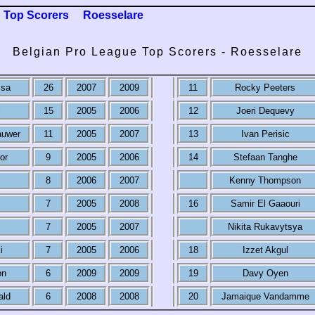
 Top Scorers
Roesselare
Belgian Pro League Top Scorers - Roesselare
ssa
26
2007
2009
11
Rocky Peeters
i
15
2005
2006
12
Joeri Dequevy
auwer
11
2005
2007
13
Ivan Perisic
or
9
2005
2006
14
Stefaan Tanghe
8
2006
2007
Kenny Thompson
7
2005
2008
16
Samir El Gaaouri
7
2005
2007
Nikita Rukavytsya
i
7
2005
2006
18
Izzet Akgul
on
6
2009
2009
19
Davy Oyen
ald
6
2008
2008
20
Jamaique Vandamme