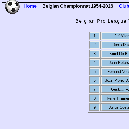
Home
Belgian Championnat 1954-2026
Club
Belgian Pro League 
1
Jef Vlier
2
Denis De
3
Karel De Bo
4
Jean Peters
5
Fernand Vou
6
Jean-Pierre D
7
Gustaaf F
8
René Timme
9
Julius Soet