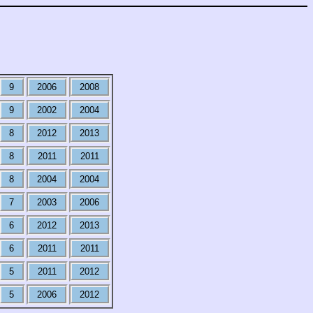
9
2006
2008
9
2002
2004
8
2012
2013
8
2011
2011
8
2004
2004
7
2003
2006
6
2012
2013
6
2011
2011
5
2011
2012
5
2006
2012