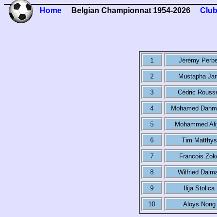
Home
Belgian Championnat 1954-2026
Club
1
Jérémy Perbe
2
Mustapha Jar
3
Cédric Rouss
4
Mohamed Dahm
5
Mohammed Ali
6
Tim Matthys
7
Francois Zok
8
Wilfried Dalm
9
Ilija Stolica
10
Aloys Nong