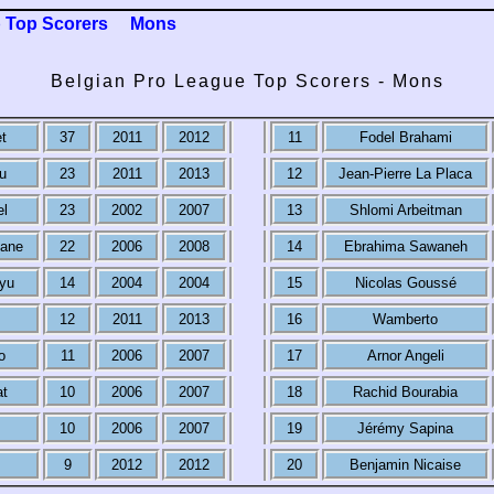
 Top Scorers
Mons
Belgian Pro League Top Scorers - Mons
t
37
2011
2012
11
Fodel Brahami
u
23
2011
2013
12
Jean-Pierre La Placa
el
23
2002
2007
13
Shlomi Arbeitman
ane
22
2006
2008
14
Ebrahima Sawaneh
yu
14
2004
2004
15
Nicolas Goussé
12
2011
2013
16
Wamberto
o
11
2006
2007
17
Arnor Angeli
at
10
2006
2007
18
Rachid Bourabia
10
2006
2007
19
Jérémy Sapina
9
2012
2012
20
Benjamin Nicaise