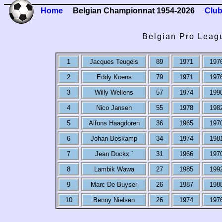
Home
Belgian Championnat 1954-2026
Club
Belgian Pro Leag
1
Jacques Teugels
89
1971
197
2
Eddy Koens
79
1971
197
3
Willy Wellens
57
1974
199
4
Nico Jansen
55
1978
198
5
Alfons Haagdoren
36
1965
197
6
Johan Boskamp
34
1974
198
7
Jean Dockx `
31
1966
197
8
Lambik Wawa
27
1985
199
9
Marc De Buyser
26
1987
198
10
Benny Nielsen
26
1974
197