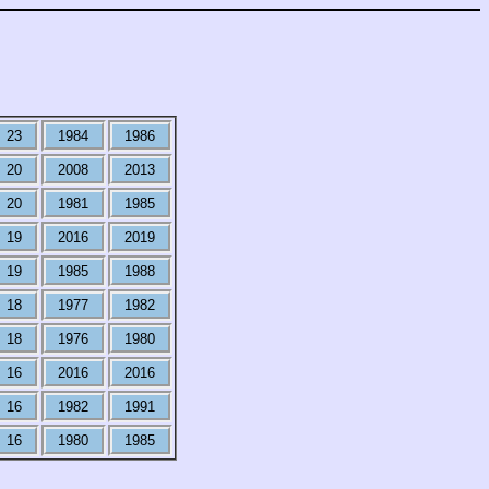
23
1984
1986
20
2008
2013
20
1981
1985
19
2016
2019
19
1985
1988
18
1977
1982
18
1976
1980
16
2016
2016
16
1982
1991
16
1980
1985