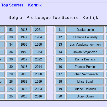
 Top Scorers
Kortrijk
Belgian Pro League Top Scorers - Kortrijk
r
53
2013
2021
11
Dusko Lukic
r
38
1977
1984
12
Elimane Coulibaly
34
1986
1988
13
Luc Vanderschommen
34
1980
1983
14
Jovan Stojanovic
i
30
2019
2022
15
Damir Desnica
30
2013
2014
16
Francis Pomini
29
2010
2020
17
Johan Vermeesch
e
26
1982
1989
18
Idriss Saadi
25
2018
2023
19
Michel Derouck
25
2013
2016
20
Didier Quain