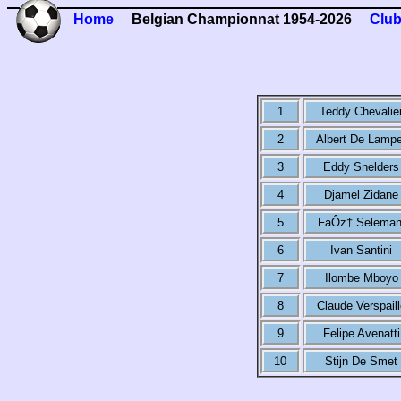
Home
Belgian Championnat 1954-2026
Club
1
Teddy Chevalie
2
Albert De Lampe
3
Eddy Snelders
4
Djamel Zidane
5
FaÔz† Seleman
6
Ivan Santini
7
Ilombe Mboyo
8
Claude Verspaill
9
Felipe Avenatti
10
Stijn De Smet