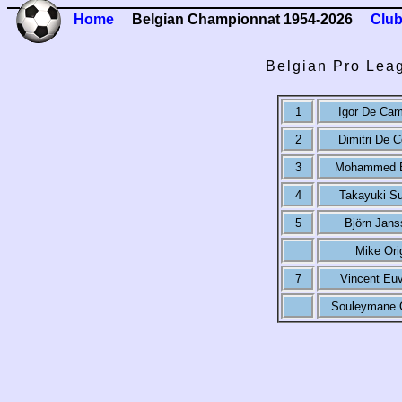
Home
Belgian Championnat 1954-2026
Club
Belgian Pro Lea
1
Igor De Ca
2
Dimitri De 
3
Mohammed 
4
Takayuki Su
5
Björn Jans
Mike Ori
7
Vincent Euv
Souleymane 