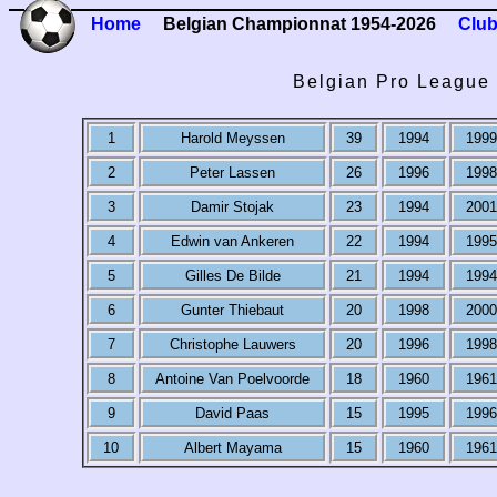
Home
Belgian Championnat 1954-2026
Club
Belgian Pro League 
1
Harold Meyssen
39
1994
1999
2
Peter Lassen
26
1996
1998
3
Damir Stojak
23
1994
2001
4
Edwin van Ankeren
22
1994
1995
5
Gilles De Bilde
21
1994
1994
6
Gunter Thiebaut
20
1998
2000
7
Christophe Lauwers
20
1996
1998
8
Antoine Van Poelvoorde
18
1960
1961
9
David Paas
15
1995
1996
10
Albert Mayama
15
1960
1961