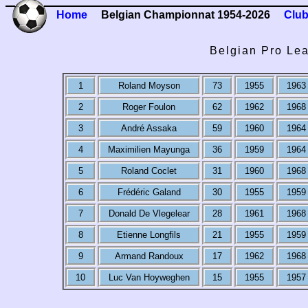
Home
Belgian Championnat 1954-2026
Club
Belgian Pro Lea
1
Roland Moyson
73
1955
1963
2
Roger Foulon
62
1962
1968
3
André Assaka
59
1960
1964
4
Maximilien Mayunga
36
1959
1964
5
Roland Coclet
31
1960
1968
6
Frédéric Galand
30
1955
1959
7
Donald De Vlegelear
28
1961
1968
8
Etienne Longfils
21
1955
1959
9
Armand Randoux
17
1962
1968
10
Luc Van Hoyweghen
15
1955
1957