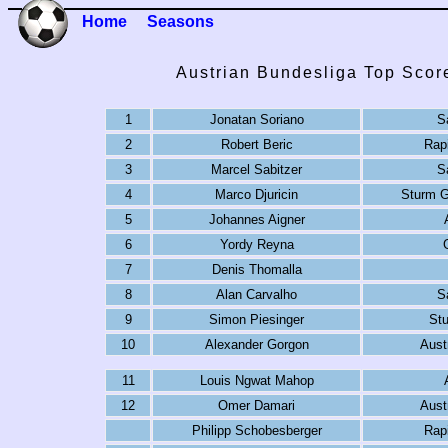
Home
Seasons
Austrian Bundesliga Top Scor
1
Jonatan Soriano
S
2
Robert Beric
Rap
3
Marcel Sabitzer
S
4
Marco Djuricin
Sturm G
5
Johannes Aigner
6
Yordy Reyna
7
Denis Thomalla
8
Alan Carvalho
S
9
Simon Piesinger
St
10
Alexander Gorgon
Aust
11
Louis Ngwat Mahop
12
Omer Damari
Aust
Philipp Schobesberger
Rap