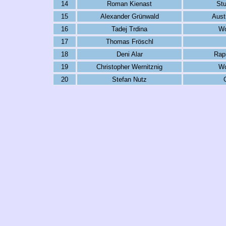
14
Roman Kienast
St
15
Alexander Grünwald
Aust
16
Tadej Trdina
Wo
17
Thomas Fröschl
18
Deni Alar
Rap
19
Christopher Wernitznig
Wo
20
Stefan Nutz