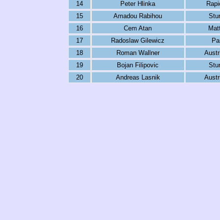
14
Peter Hlinka
Rapi
15
Amadou Rabihou
Stu
16
Cem Atan
Mat
17
Radoslaw Gilewicz
Pa
18
Roman Wallner
Austr
19
Bojan Filipovic
Stu
20
Andreas Lasnik
Austr