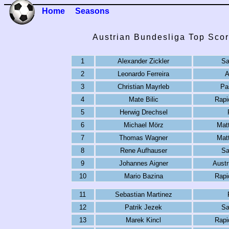
Home
Seasons
Austrian Bundesliga Top Scor
1
Alexander Zickler
Sa
2
Leonardo Ferreira
A
3
Christian Mayrleb
Pa
4
Mate Bilic
Rapi
5
Herwig Drechsel
6
Michael Mörz
Mat
7
Thomas Wagner
Mat
8
Rene Aufhauser
Sa
9
Johannes Aigner
Austr
10
Mario Bazina
Rapi
11
Sebastian Martinez
12
Patrik Jezek
Sa
13
Marek Kincl
Rapi