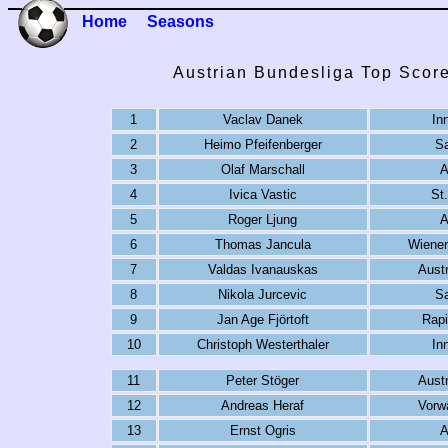
Home
Seasons
Austrian Bundesliga Top Scor
1
Vaclav Danek
In
2
Heimo Pfeifenberger
Sa
3
Olaf Marschall
A
4
Ivica Vastic
St
5
Roger Ljung
A
6
Thomas Jancula
Wiener
7
Valdas Ivanauskas
Austr
8
Nikola Jurcevic
Sa
9
Jan Age Fjörtoft
Rapi
10
Christoph Westerthaler
In
11
Peter Stöger
Austr
12
Andreas Heraf
Vorwä
13
Ernst Ogris
A