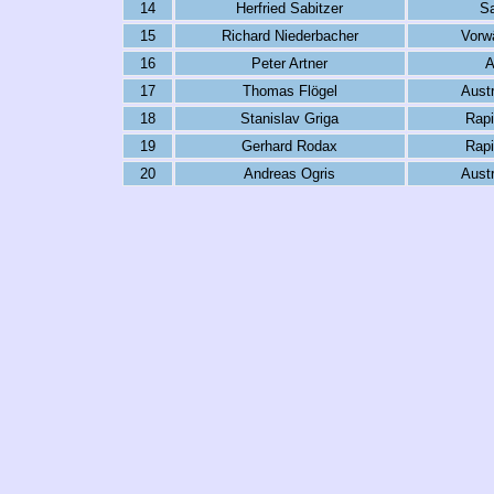
14
Herfried Sabitzer
Sa
15
Richard Niederbacher
Vorwä
16
Peter Artner
A
17
Thomas Flögel
Austr
18
Stanislav Griga
Rapi
19
Gerhard Rodax
Rapi
20
Andreas Ogris
Austr