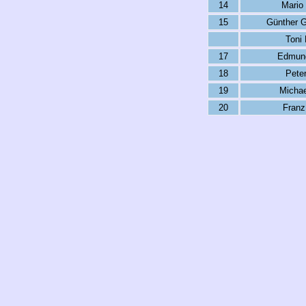
14
Mario 
15
Günther G
Toni 
17
Edmun
18
Peter
19
Michae
20
Franz