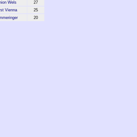
nion Wels
27
rst Vienna
25
mmeringer
20