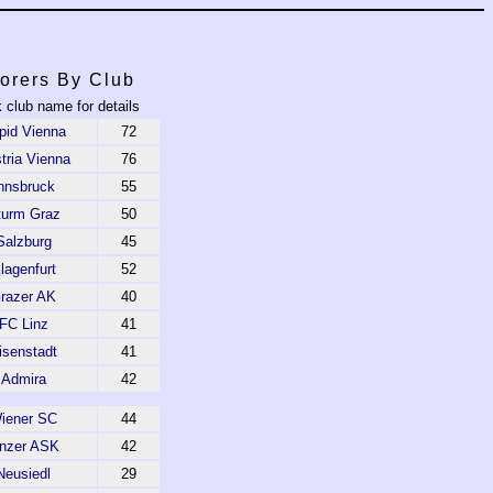
orers By Club
k club name for details
pid Vienna
72
tria Vienna
76
nnsbruck
55
turm Graz
50
Salzburg
45
lagenfurt
52
razer AK
40
FC Linz
41
isenstadt
41
Admira
42
iener SC
44
inzer ASK
42
Neusiedl
29