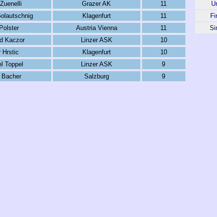
Zuenelli
Grazer AK
11
U
olautschnig
Klagenfurt
11
Fi
Polster
Austria Vienna
11
Si
d Kaczor
Linzer ASK
10
 Hrstic
Klagenfurt
10
l Toppel
Linzer ASK
9
 Bacher
Salzburg
9