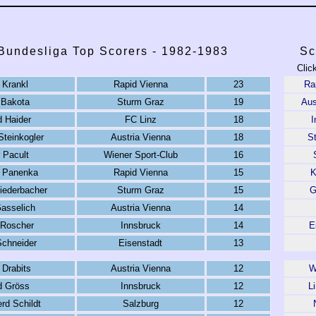
 Bundesliga Top Scorers - 1982-1983
Sc
Clic
 Krankl
Rapid Vienna
23
Ra
 Bakota
Sturm Graz
19
Aus
d Haider
FC Linz
18
I
Steinkogler
Austria Vienna
18
S
 Pacult
Wiener Sport-Club
16
n Panenka
Rapid Vienna
15
K
iederbacher
Sturm Graz
15
G
Gasselich
Austria Vienna
14
 Roscher
Innsbruck
14
E
Schneider
Eisenstadt
13
 Drabits
Austria Vienna
12
W
d Gröss
Innsbruck
12
L
rd Schildt
Salzburg
12