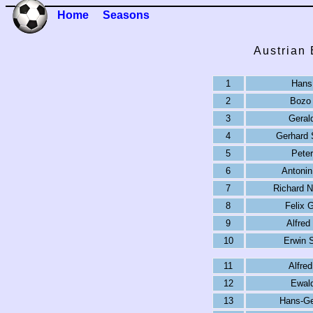
Home
Seasons
Austrian
1
Hans
2
Bozo
3
Geral
4
Gerhard 
5
Peter
6
Antoni
7
Richard N
8
Felix 
9
Alfred
10
Erwin 
11
Alfred
12
Ewal
13
Hans-Ge