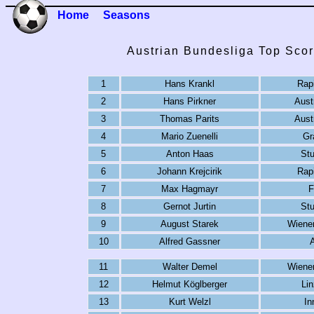
Home
Seasons
Austrian Bundesliga Top Scor
1
Hans Krankl
Rap
2
Hans Pirkner
Aust
3
Thomas Parits
Aust
4
Mario Zuenelli
Gr
5
Anton Haas
St
6
Johann Krejcirik
Rap
7
Max Hagmayr
F
8
Gernot Jurtin
St
9
August Starek
Wiener
10
Alfred Gassner
11
Walter Demel
Wiener
12
Helmut Köglberger
Li
13
Kurt Welzl
In