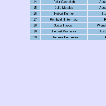
14
Felix Gasselich
Aust
15
Julio Morales
Aust
16
Hubert Kulmer
St
17
Reinhold Hintermaier
F
18
G¸nter Happich
Wiener
19
Herbert Prohaska
Aust
20
Johannes Demantke